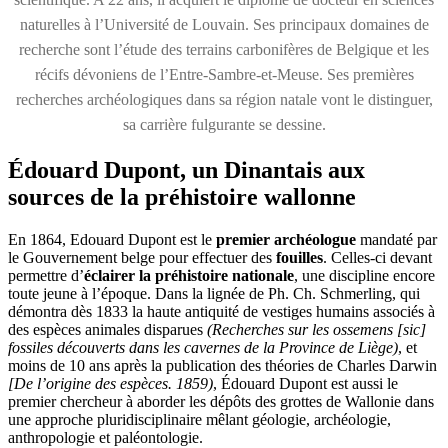
naturelles à l’Université de Louvain. Ses principaux domaines de
recherche sont l’étude des terrains carbonifères de Belgique et les
récifs dévoniens de l’Entre-Sambre-et-Meuse. Ses premières
recherches archéologiques dans sa région natale vont le distinguer,
sa carrière fulgurante se dessine.
Édouard Dupont, un Dinantais aux
sources de la préhistoire wallonne
En 1864, Edouard Dupont est le
premier archéologue
mandaté par
le Gouvernement belge pour effectuer des
fouilles
. Celles-ci devant
permettre d’
éclairer la préhistoire nationale
, une discipline encore
toute jeune à l’époque. Dans la lignée de Ph. Ch. Schmerling, qui
démontra dès 1833 la haute antiquité de vestiges humains associés à
des espèces animales disparues
(Recherches sur les ossemens [sic]
fossiles découverts dans les cavernes de la Province de Liège)
, et
moins de 10 ans après la publication des théories de Charles Darwin
[De l’origine des espèces. 1859)
, Édouard Dupont est aussi le
premier chercheur à aborder les dépôts des grottes de Wallonie dans
une approche pluridisciplinaire mêlant géologie, archéologie,
anthropologie et paléontologie.