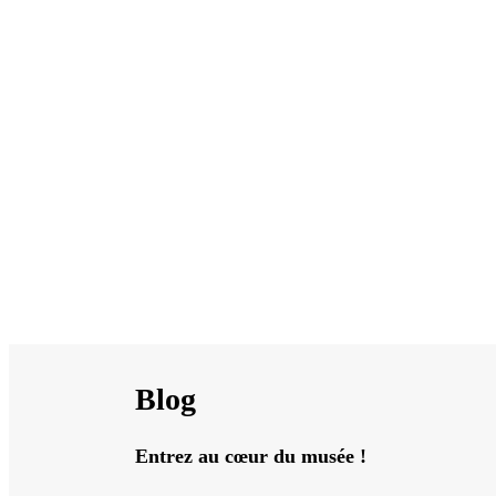
Le musée vous propose une promenade archéolog
Meuse, ses rivières affluentes et les plateaux m
d’exceptionnels vestiges archéologiques tels qu’u
de parures, de céramiques, d’ossements humains 
anciennes de la Préhistoire jusqu’à l’Antiquité ta
LIRE PLUS
Blog
Entrez au cœur du musée !